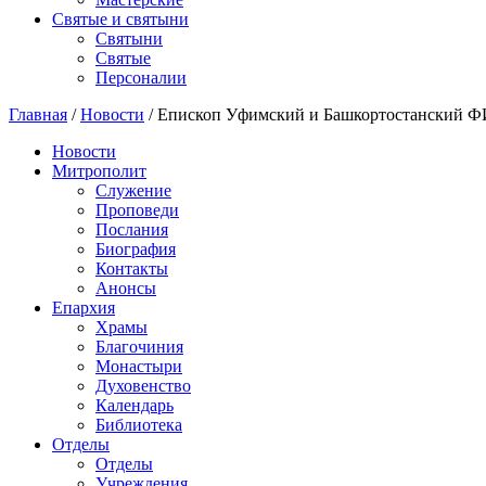
Святые и святыни
Cвятыни
Cвятые
Персоналии
Главная
/
Новости
/
Епископ Уфимский и Башкортостанский Ф
Новости
Митрополит
Служение
Проповеди
Послания
Биография
Контакты
Анонсы
Епархия
Храмы
Благочиния
Монастыри
Духовенство
Календарь
Библиотека
Отделы
Отделы
Учреждения