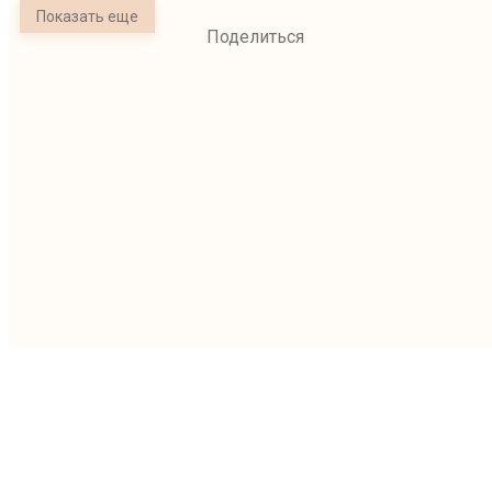
Показать еще
Поделиться
(с) Уфимская епархия Русской Православной Церкви.
При перепечатке и цитировании материалов активная ссылка
обязательна
450077, Республика Башкортостан, г.Уфа, ул.Коммунистическая, 50/2