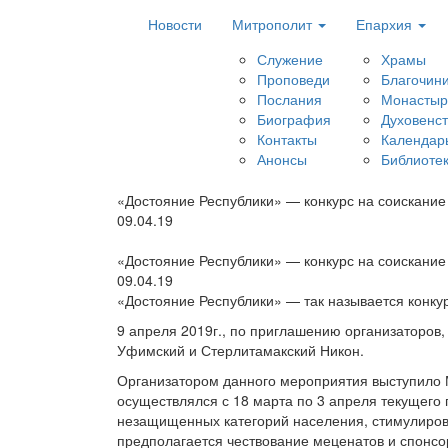
Новости
Митрополит
Епархия
Служение
Храмы
Проповеди
Благочин
Послания
Монастыр
Биография
Духовенс
Контакты
Календар
Анонсы
Библиоте
«Достояние Республики» — конкурс на соискани
09.04.19
«Достояние Республики» — конкурс на соискани
09.04.19
«Достояние Республики» — так называется конку
9 апреля 2019г., по приглашению организаторов
Уфимский и Стерлитамакский Никон.
Организатором данного мероприятия выступило 
осуществлялся с 18 марта по 3 апреля текущего
незащищенных категорий населения, стимулирова
предполагается чествование меценатов и спонсо