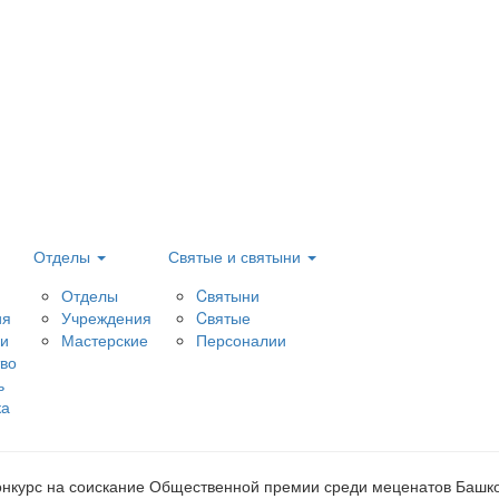
Отделы
Святые и святыни
Отделы
Cвятыни
ия
Учреждения
Cвятые
и
Мастерские
Персоналии
тво
ь
ка
онкурс на соискание Общественной премии среди меценатов Башк