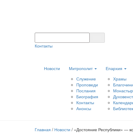
Контакты
Новости
Митрополит
Епархия
Служение
Храмы
Проповеди
Благочин
Послания
Монастыр
Биография
Духовенс
Контакты
Календар
Анонсы
Библиоте
Главная
/
Новости
/
«Достояние Республики» — к