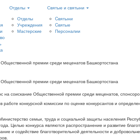
Отделы
Святые и святыни
Отделы
Cвятыни
ия
Учреждения
Cвятые
и
Мастерские
Персоналии
тво
ь
ка
е Общественной премии среди меценатов Башкортостана
е Общественной премии среди меценатов Башкортостана
рс на соискание Общественной премии среди меценатов, спонсоро
, в работе конкурсной комиссии по оценке конкурсантов и определ
Министерство семьи, труда и социальной защиты населения Респу
 года. Целью конкурса являются распространение и развитие благо
ние и содействие благотворительной деятельности и добровольчес
ров.