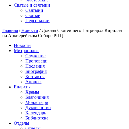
Святые и святыни
Cвятыни
Cвятые
Персоналии
Главная
/
Новости
/
Доклад Святейшего Патриарха Кирилла
на Архиерейском Соборе РПЦ
Новости
Митрополит
Служение
Проповеди
Послания
Биография
Контакты
Анонсы
Епархия
Храмы
Благочиния
Монастыри
Духовенство
Календарь
Библиотека
Отделы
Отделы