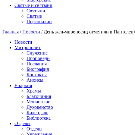
Святые и святыни
Cвятыни
Cвятые
Персоналии
Главная
/
Новости
/
День жен-мироносиц отметили в Пантелеи
Новости
Митрополит
Служение
Проповеди
Послания
Биография
Контакты
Анонсы
Епархия
Храмы
Благочиния
Монастыри
Духовенство
Календарь
Библиотека
Отделы
Отделы
Учреждения