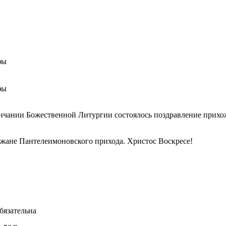
фы
фы
кончании Божественной Литургии состоялось поздравление прих
жане Пантелеимоновского прихода. Христос Воскресе!
бязательна