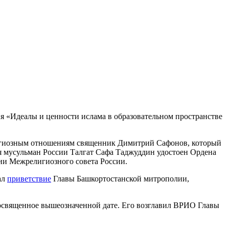
я «Идеалы и ценности ислама в образовательном пространстве
игиозным отношениям священник Димитрий Сафонов, который
я мусульман России Талгат Сафа Таджуддин удостоен Ордена
ии Межрелигиозного совета России.
ал
приветствие
Главы Башкортостанской митрополии,
посвященное вышеозначенной дате. Его возглавил ВРИО Главы