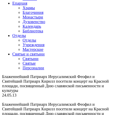
Епархия
Храмы
Благочиния
Монастыри
Духовенство
Календарь
Библиотека
Отделы
Отделы
Учреждения
Мастерские
Святые и святыни
Cвятыни
Cвятые
Персоналии
Блаженнейший Патриарх Иерусалимский Феофил и
Святейший Патриарх Кирилл посетили концерт на Красной
площади, посвященный Дню славянской письменности и
культуры
24.05.13
Блаженнейший Патриарх Иерусалимский Феофил и
Святейший Патриарх Кирилл посетили концерт на Красной
площади, посвященный Дню славянской письменности и