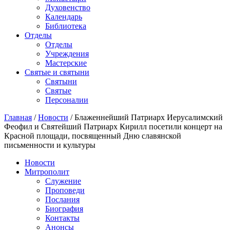
Духовенство
Календарь
Библиотека
Отделы
Отделы
Учреждения
Мастерские
Святые и святыни
Cвятыни
Cвятые
Персоналии
Главная
/
Новости
/
Блаженнейший Патриарх Иерусалимский
Феофил и Святейший Патриарх Кирилл посетили концерт на
Красной площади, посвященный Дню славянской
письменности и культуры
Новости
Митрополит
Служение
Проповеди
Послания
Биография
Контакты
Анонсы