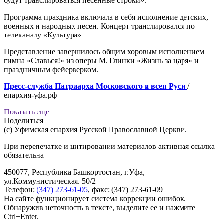
будут транслироваться песенные строки».
Программа праздника включала в себя исполнение детских,
военных и народных песен. Концерт транслировался по
телеканалу «Культура».
Представление завершилось общим хоровым исполнением
гимна «Славься!» из оперы М. Глинки «Жизнь за царя» и
праздничным фейерверком.
Пресс-служба Патриарха Московского и всея Руси
/
епархия-уфа.рф
Показать еще
Поделиться
(с) Уфимская епархия Русской Православной Церкви.
При перепечатке и цитировании материалов активная ссылка
обязательна
450077, Республика Башкортостан, г.Уфа,
ул.Коммунистическая, 50/2
Телефон:
(347) 273-61-05
, факс: (347) 273-61-09
На сайте функционирует система коррекции ошибок.
Обнаружив неточность в тексте, выделите ее и нажмите
Ctrl+Enter.