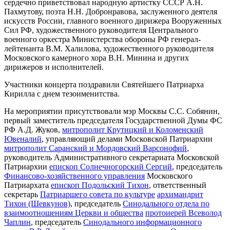
сердечно приветствовал народную артистку СССР А.Н.
Пахмутову, поэта Н.Н. Добронравова, заслуженного деятеля
искусств России, главного военного дирижера Вооруженных
Сил РФ, художественного руководителя Центрального
военного оркестра Министерства обороны РФ генерал-
лейтенанта В.М. Халилова, художественного руководителя
Московского камерного хора В.Н. Минина и других
дирижеров и исполнителей.
Участники концерта поздравили Святейшего Патриарха
Кирилла с днем тезоименитства.
На мероприятии присутствовали мэр Москвы С.С. Собянин,
первый заместитель председателя Государственной Думы ФС
РФ А.Д. Жуков,
митрополит Крутицкий и Коломенский
Ювеналий
, управляющий делами Московской Патриархии
митрополит Саранский и Мордовский Варсонофий
,
руководитель Административного секретариата Московской
Патриархии
епископ Солнечногорский Сергий
, председатель
Финансово-хозяйственного управления
Московского
Патриархата
епископ Подольский Тихон
, ответственный
секретарь
Патриаршего совета по культуре
архимандрит
Тихон (Шевкунов)
, председатель
Синодального отдела по
взаимоотношениям Церкви и общества
протоиерей Всеволод
Чаплин
, председатель
Синодального информационного