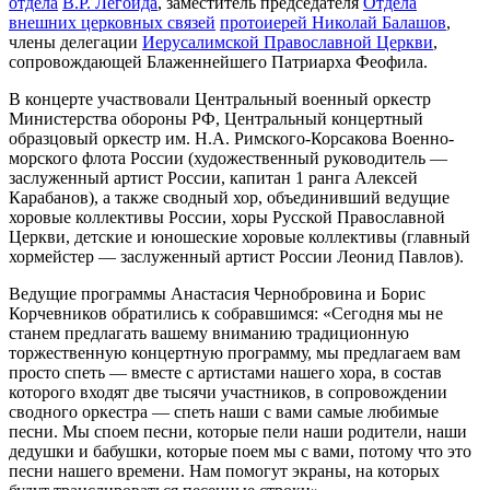
отдела
В.Р. Легойда
, заместитель председателя
Отдела
внешних церковных связей
протоиерей Николай Балашов
,
члены делегации
Иерусалимской Православной Церкви
,
сопровождающей Блаженнейшего Патриарха Феофила.
В концерте участвовали Центральный военный оркестр
Министерства обороны РФ, Центральный концертный
образцовый оркестр им. Н.А. Римского-Корсакова Военно-
морского флота России (художественный руководитель —
заслуженный артист России, капитан 1 ранга Алексей
Карабанов), а также сводный хор, объединивший ведущие
хоровые коллективы России, хоры Русской Православной
Церкви, детские и юношеские хоровые коллективы (главный
хормейстер — заслуженный артист России Леонид Павлов).
Ведущие программы Анастасия Чернобровина и Борис
Корчевников обратились к собравшимся: «Сегодня мы не
станем предлагать вашему вниманию традиционную
торжественную концертную программу, мы предлагаем вам
просто спеть — вместе с артистами нашего хора, в состав
которого входят две тысячи участников, в сопровождении
сводного оркестра — спеть наши с вами самые любимые
песни. Мы споем песни, которые пели наши родители, наши
дедушки и бабушки, которые поем мы с вами, потому что это
песни нашего времени. Нам помогут экраны, на которых