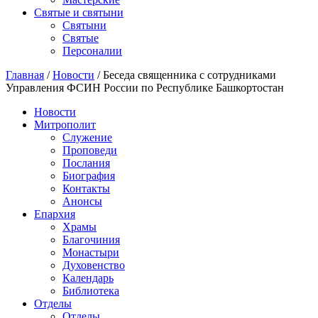
Святые и святыни
Cвятыни
Cвятые
Персоналии
Главная
/
Новости
/
Беседа священника с сотрудниками
Управления ФСИН России по Республике Башкортостан
Новости
Митрополит
Служение
Проповеди
Послания
Биография
Контакты
Анонсы
Епархия
Храмы
Благочиния
Монастыри
Духовенство
Календарь
Библиотека
Отделы
Отделы