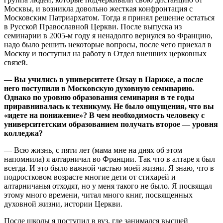
Москвы, и возникла довольно жесткая конфронтация с
Московским Патриархатом. Тогда я принял решение остаться
в Русской Православной Церкви. После выпуска из
семинарии в 2005-м году я ненадолго вернулся во Францию,
надо было решить некоторые вопросы, после чего приехал в
Москву и поступил на работу в Отдел внешних церковных
связей.
— Вы учились в университете Orsay в Париже, а после
него поступили в Московскую духовную семинарию.
Однако по уровню образования семинария в те годы
приравнивалась к техникуму. Не было ощущения, что вы
«идете на понижение»? В чем необходимость человеку с
университетским образованием получать второе — уровня
колледжа?
— Всю жизнь, с пяти лет (мама мне на днях об этом
напомнила) я алтарничал во Франции. Так что в алтаре я был
всегда. И это было важной частью моей жизни. Я знаю, что в
подростковом возрасте многие дети от стихарей и
алтарничанья отходят, но у меня такого не было. Я посвящал
этому много времени, читал много книг, посвященных
духовной жизни, истории Церкви.
После школы я поступил в вуз, где занимался высшей