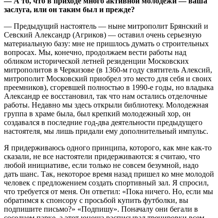
— А то, что в приходе много активной молодежи — ваша
заслуга, или он таким был и прежде?
— Предыдущий настоятель — ныне митрополит Брянский и
Севский Александр (Агриков) — оставил очень серьезную
материальную базу: мне не пришлось думать о строительных
вопросах. Мы, конечно, продолжаем вести работы над
обликом исторической летней резиденции Московских
митрополитов в Черкизове (в 1360-м году святитель Алексий,
митрополит Московский приобрел это место для себя и своих
преемников), сгоревшей полностью в 1990-е годы, но владыка
Александр ее восстановил, так что нам остались отделочные
работы. Недавно мы здесь открыли библиотеку. Молодежная
группа в храме была, был крепкий молодежный хор, он
создавался в последние год-два деятельности предыдущего
настоятеля, мы лишь придали ему дополнительный импульс.
Я придерживаюсь одного принципа, которого, как мне как-то
сказали, не все настоятели придерживаются: я считаю, что
любой инициативе, если только не совсем безумной, надо
дать шанс. Так, некоторое время назад пришел ко мне молодой
человек с предложением создать спортивный зал. Я спросил,
что требуется от меня. Он ответил: «Пока ничего. Но, если мы
обратимся к спонсору с просьбой купить футболки, вы
подпишите письмо?» «Подпишу». Поначалу они бегали в
соседнем парке, а этот юноша расписывал тренировки всем