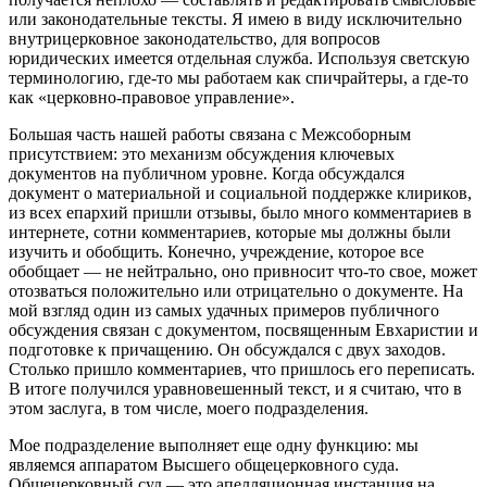
или законодательные тексты. Я имею в виду исключительно
внутрицерковное законодательство, для вопросов
юридических имеется отдельная служба. Используя светскую
терминологию, где-то мы работаем как спичрайтеры, а где-то
как «церковно-правовое управление».
Большая часть нашей работы связана с Межсоборным
присутствием: это механизм обсуждения ключевых
документов на публичном уровне. Когда обсуждался
документ о материальной и социальной поддержке клириков,
из всех епархий пришли отзывы, было много комментариев в
интернете, сотни комментариев, которые мы должны были
изучить и обобщить. Конечно, учреждение, которое все
обобщает — не нейтрально, оно привносит что-то свое, может
отозваться положительно или отрицательно о документе. На
мой взгляд один из самых удачных примеров публичного
обсуждения связан с документом, посвященным Евхаристии и
подготовке к причащению. Он обсуждался с двух заходов.
Столько пришло комментариев, что пришлось его переписать.
В итоге получился уравновешенный текст, и я считаю, что в
этом заслуга, в том числе, моего подразделения.
Мое подразделение выполняет еще одну функцию: мы
являемся аппаратом Высшего общецерковного суда.
Общецерковный суд — это апелляционная инстанция на