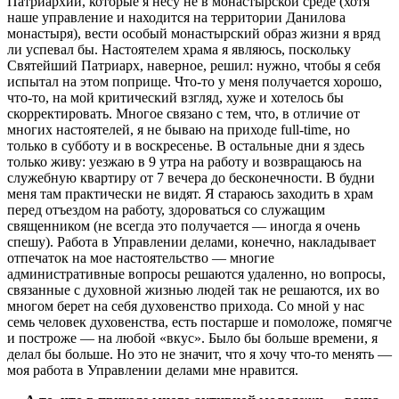
Патриархии, которые я несу не в монастырской среде (хотя
наше управление и находится на территории Данилова
монастыря), вести особый монастырский образ жизни я вряд
ли успевал бы. Настоятелем храма я являюсь, поскольку
Святейший Патриарх, наверное, решил: нужно, чтобы я себя
испытал на этом поприще. Что-то у меня получается хорошо,
что-то, на мой критический взгляд, хуже и хотелось бы
скорректировать. Многое связано с тем, что, в отличие от
многих настоятелей, я не бываю на приходе full-time, но
только в субботу и в воскресенье. В остальные дни я здесь
только живу: уезжаю в 9 утра на работу и возвращаюсь на
служебную квартиру от 7 вечера до бесконечности. В будни
меня там практически не видят. Я стараюсь заходить в храм
перед отъездом на работу, здороваться со служащим
священником (не всегда это получается — иногда я очень
спешу). Работа в Управлении делами, конечно, накладывает
отпечаток на мое настоятельство — многие
административные вопросы решаются удаленно, но вопросы,
связанные с духовной жизнью людей так не решаются, их во
многом берет на себя духовенство прихода. Со мной у нас
семь человек духовенства, есть постарше и помоложе, помягче
и построже — на любой «вкус». Было бы больше времени, я
делал бы больше. Но это не значит, что я хочу что-то менять —
моя работа в Управлении делами мне нравится.