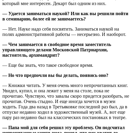
который мне интересен. Декарт был одним из них.
— Удается заниматься наукой? Или как вы решили пойти
в семинарию, более ей не занимаетесь?
— Нет. Науке надо себя посвятить. Заниматься наукой на
полях административной работы — несерьезно. И наоборот.
— Чем занимается в свободное время заместитель
управляющего делами Московской Патриархии,
настоятель, архимандрит?
— Еще бы знать, что такое свободное время.
— Но что предпочли вы бы делать, появись оно?
— Книжки читать. У меня очень много непрочитанных книг.
Увидел, купил, и она лежит у меня на столе, пока не
прочитаю. Чувствую, что завалы скоро придется разобрать, не
прочитав. Очень стыдно. И еще иногда хочется в музеи
ходить. Года два назад в Третьяковке последний раз был, да в
отпуске недавно ходил в художественный музей. А, вот еще
пару раз недавно был на классических постановках в театре.
— Папа мой для себя решил эту проблему. Он подсчитал
непрочитанные книги дома, понял, что ему хватит до