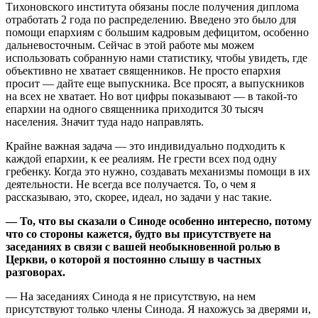
Тихоновского института обязаны после получения диплома
отработать 2 года по распределению. Введено это было для
помощи епархиям с большим кадровым дефицитом, особенно
дальневосточным. Сейчас в этой работе мы можем
использовать собранную нами статистику, чтобы увидеть, где
объективно не хватает священников. Не просто епархия
просит — дайте еще выпускника. Все просят, а выпускников
на всех не хватает. Но вот цифры показывают — в такой-то
епархии на одного священника приходится 30 тысяч
населения. Значит туда надо направлять.
Крайне важная задача — это индивидуально подходить к
каждой епархии, к ее реалиям. Не грести всех под одну
гребенку. Когда это нужно, создавать механизмы помощи в их
деятельности. Не всегда все получается. То, о чем я
рассказываю, это, скорее, идеал, но задачи у нас такие.
— То, что вы сказали о Синоде особенно интересно, потому
что со стороны кажется, будто вы присутствуете на
заседаниях в связи с вашей необыкновенной ролью в
Церкви, о которой я постоянно слышу в частных
разговорах.
— На заседаниях Синода я не присутствую, на нем
присутствуют только члены Синода. Я нахожусь за дверями и,