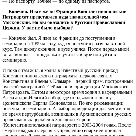
— По паспорту. Точнее — по одному из паспортов.
— Конечно. И все же во Франции
Константинопольский
Патриархат
представлен
куда значительней чем
Московский. Но вы оказались в Русской Православной
Церкви. У вас не было выбора?
— Конечно был. Я жил во Франции до поступления в
семинарию в 1999-м году, куда я поступил сразу на второй
курс. Там школу окончил, в вузе учился. Потом передо мной
встал вопрос — продолжать учиться в вузе или уйти в
семинарию.
И пока я там жил, я ходил в известный русский приход
Константинопольского патриархата, церковь святых
Константина и Елены в Кламаре – первый храм, построенный
русской эмиграцией. Сейчас он в юрисдикции Московского
Патриархата. Потом я некоторое время ходил в кафедральный
Александро-Невский собор, где иподьяконствовал у
архиепископа Сергия (Коновалова). По его рекомендации
поступал в семинарию. А выбор юрисдикции для меня встал
во время пертурбаций, возникших в Архиепископии русских
православных церквей в Западной Европе
(Константинопольский патриархат) в 2003-2004 годах. После
смерти владыки Сергия к управлению епархией пришла
группа людей, которые подчеркивали свою дистанцию от