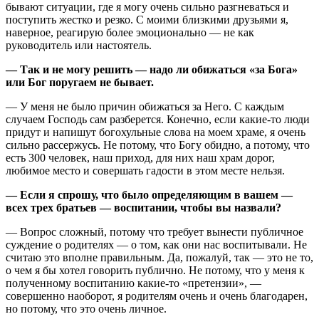
бывают ситуации, где я могу очень сильно разгневаться и
поступить жестко и резко. С моими близкими друзьями я,
наверное, реагирую более эмоционально — не как
руководитель или настоятель.
— Так и не могу решить — надо ли обижаться «за Бога»
или Бог поругаем не бывает.
— У меня не было причин обижаться за Него. С каждым
случаем Господь сам разберется. Конечно, если какие-то люди
придут и напишут богохульные слова на моем храме, я очень
сильно рассержусь. Не потому, что Богу обидно, а потому, что
есть 300 человек, наш приход, для них наш храм дорог,
любимое место и совершать гадости в этом месте нельзя.
— Если я спрошу, что было определяющим в вашем —
всех трех братьев — воспитании, чтобы вы назвали?
— Вопрос сложный, потому что требует вынести публичное
суждение о родителях — о том, как они нас воспитывали. Не
считаю это вполне правильным. Да, пожалуй, так — это не то,
о чем я бы хотел говорить публично. Не потому, что у меня к
полученному воспитанию какие-то «претензии», —
совершенно наоборот, я родителям очень и очень благодарен,
но потому, что это очень личное.