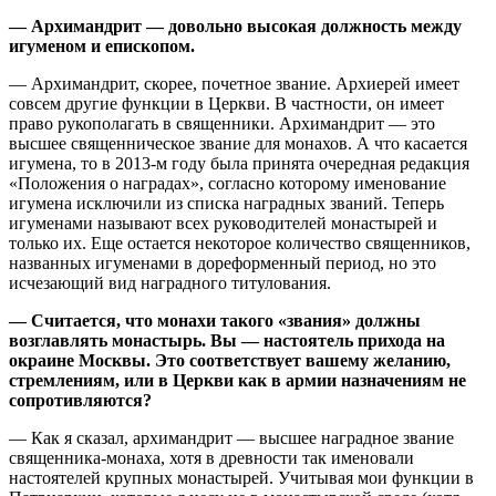
— Архимандрит — довольно высокая должность между
игуменом и епископом.
— Архимандрит, скорее, почетное звание. Архиерей имеет
совсем другие функции в Церкви. В частности, он имеет
право рукополагать в священники. Архимандрит — это
высшее священническое звание для монахов. А что касается
игумена, то в 2013-м году была принята очередная редакция
«Положения о наградах», согласно которому именование
игумена исключили из списка наградных званий. Теперь
игуменами называют всех руководителей монастырей и
только их. Еще остается некоторое количество священников,
названных игуменами в дореформенный период, но это
исчезающий вид наградного титулования.
— Считается, что монахи такого «звания» должны
возглавлять монастырь. Вы — настоятель прихода на
окраине Москвы. Это соответствует вашему желанию,
стремлениям, или в Церкви как в армии назначениям не
сопротивляются?
— Как я сказал, архимандрит — высшее наградное звание
священника-монаха, хотя в древности так именовали
настоятелей крупных монастырей. Учитывая мои функции в