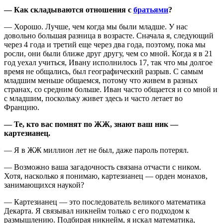
— Как складываются отношения с
братьями
?
— Хорошо. Лучше, чем когда мы были младше. У нас
довольно большая разница в возрасте. Сначала я, следующий
через 4 года и третий еще через два года, поэтому, пока мы
росли, они были ближе друг другу, чем со мной. Когда я в 21
год уехал учиться, Ивану исполнилось 17, так что мы долгое
время не общались, был географический разрыв. С самым
младшим меньше общаемся, потому что живем в разных
странах, со средним больше. Иван часто общается и со мной и
с младшим, поскольку живет здесь и часто летает во
Францию.
— Те, кто вас помнят по ЖЖ, знают ваш ник —
картезианец.
— Я в ЖЖ миллион лет не был, даже пароль потерял.
— Возможно ваша загадочность связана отчасти с ником.
Хотя, насколько я понимаю, картезианец — орден монахов,
занимающихся наукой?
— Картезианец — это последователь великого математика
Декарта. Я связывал никнейм только с его подходом к
размышлению. Подбирая никнейм, я искал математика,