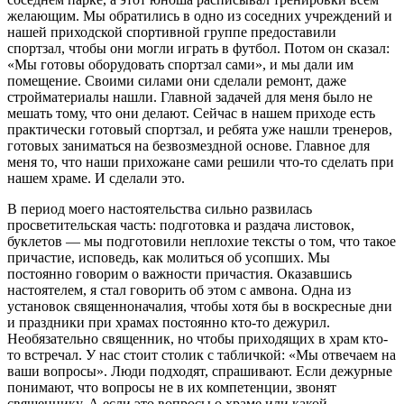
желающим. Мы обратились в одно из соседних учреждений и
нашей приходской спортивной группе предоставили
спортзал, чтобы они могли играть в футбол. Потом он сказал:
«Мы готовы оборудовать спортзал сами», и мы дали им
помещение. Своими силами они сделали ремонт, даже
стройматериалы нашли. Главной задачей для меня было не
мешать тому, что они делают. Сейчас в нашем приходе есть
практически готовый спортзал, и ребята уже нашли тренеров,
готовых заниматься на безвозмездной основе. Главное для
меня то, что наши прихожане сами решили что-то сделать при
нашем храме. И сделали это.
В период моего настоятельства сильно развилась
просветительская часть: подготовка и раздача листовок,
буклетов — мы подготовили неплохие тексты о том, что такое
причастие, исповедь, как молиться об усопших. Мы
постоянно говорим о важности причастия. Оказавшись
настоятелем, я стал говорить об этом с амвона. Одна из
установок священноначалия, чтобы хотя бы в воскресные дни
и праздники при храмах постоянно кто-то дежурил.
Необязательно священник, но чтобы приходящих в храм кто-
то встречал. У нас стоит столик с табличкой: «Мы отвечаем на
ваши вопросы». Люди подходят, спрашивают. Если дежурные
понимают, что вопросы не в их компетенции, звонят
священнику. А если это вопросы о храме или какой