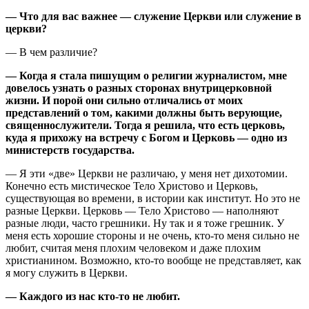
— Что для вас важнее — служение Церкви или служение в
церкви?
— В чем различие?
— Когда я стала
пишущим о религии
журналистом, мне
довелось узнать о разных сторонах внутрицерковной
жизни. И порой они сильно отличались от моих
представлений о том, какими должны быть верующие,
священнослужители. Тогда я решила, что есть церковь,
куда я прихожу на встречу с Богом и Церковь — одно из
министерств государства.
— Я эти «две» Церкви не различаю, у меня нет дихотомии.
Конечно есть мистическое Тело Христово и Церковь,
существующая во времени, в истории как институт. Но это не
разные Церкви. Церковь — Тело Христово — наполняют
разные люди, часто грешники. Ну так и я тоже грешник. У
меня есть хорошие стороны и не очень, кто-то меня сильно не
любит, считая меня плохим человеком и даже плохим
христианином. Возможно, кто-то вообще не представляет, как
я могу служить в Церкви.
— Каждого из нас кто-то не любит.