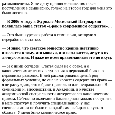
размышлениям. Я не сразу принял монашество после
поступления в семинарию, только на второй год: для меня это
было логично.
— В 2006-м году в Журнале Московской Патриархии
появилась ваша статья «Брак в современном обществе»…
— Это была курсовая работа в семинарии, которую я
переработал в статью.
— Я знаю, что светское общество крайне негативно
относится к тому, что монахи, что называется, лезут в их
личную жизнь. И даже не всем православным это по вкусу.
— Я с ними согласен. Статья была не о браке, а о
канонических аспектах вступления в церковный брак и о
церковных разводах. В ней рассматривался целый ряд
формальных условий, но она не касается содержания брака —
я не рассуждаю, что в браке правильно или неправильно. В
семинарии и, впоследствии, в Академии, в качестве
академической специальности интересовался каноническим
правом. Сейчас по окончании бакалавриата можно поступить
в магистратуру и получить специализацию, у нас
специализации не было и каждый сам выбирал какую-то
область. У меня было каноническое право.