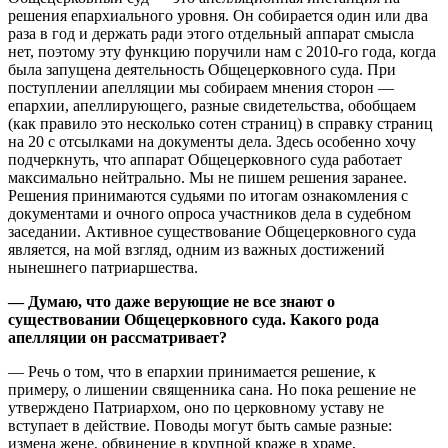
решения епархиального уровня. Он собирается один или два
раза в год и держать ради этого отдельный аппарат смысла
нет, поэтому эту функцию поручили нам с 2010-го года, когда
была запущена деятельность Общецерковного суда. При
поступлении апелляции мы собираем мнения сторон —
епархии, апеллирующего, разные свидетельства, обобщаем
(как правило это несколько сотен страниц) в справку страниц
на 20 с отсылками на документы дела. Здесь особенно хочу
подчеркнуть, что аппарат Общецерковного суда работает
максимально нейтрально. Мы не пишем решения заранее.
Решения принимаются судьями по итогам ознакомления с
документами и очного опроса участников дела в судебном
заседании. Активное существование Общецерковного суда
является, на мой взгляд, одним из важных достижений
нынешнего патриаршества.
— Думаю, что даже верующие не все знают о
существовании Общецерковного суда. Какого рода
апелляции он рассматривает?
— Речь о том, что в епархии принимается решение, к
примеру, о лишении священника сана. Но пока решение не
утверждено Патриархом, оно по церковному уставу не
вступает в действие. Поводы могут быть самые разные:
измена жене, обвинение в крупной краже в храме,