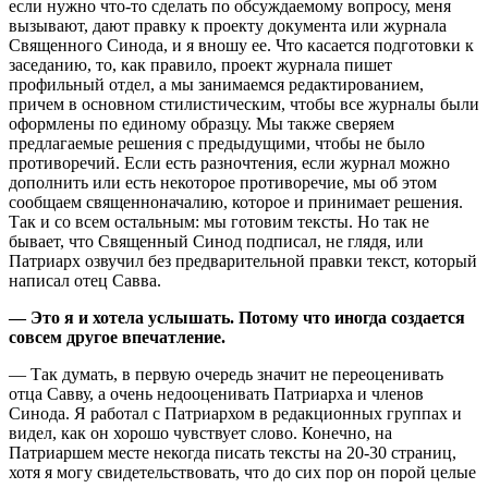
если нужно что-то сделать по обсуждаемому вопросу, меня
вызывают, дают правку к проекту документа или журнала
Священного Синода, и я вношу ее. Что касается подготовки к
заседанию, то, как правило, проект журнала пишет
профильный отдел, а мы занимаемся редактированием,
причем в основном стилистическим, чтобы все журналы были
оформлены по единому образцу. Мы также сверяем
предлагаемые решения с предыдущими, чтобы не было
противоречий. Если есть разночтения, если журнал можно
дополнить или есть некоторое противоречие, мы об этом
сообщаем священноначалию, которое и принимает решения.
Так и со всем остальным: мы готовим тексты. Но так не
бывает, что Священный Синод подписал, не глядя, или
Патриарх озвучил без предварительной правки текст, который
написал отец Савва.
— Это я и хотела услышать. Потому что иногда создается
совсем другое впечатление.
— Так думать, в первую очередь значит не переоценивать
отца Савву, а очень недооценивать Патриарха и членов
Синода. Я работал с Патриархом в редакционных группах и
видел, как он хорошо чувствует слово. Конечно, на
Патриаршем месте некогда писать тексты на 20-30 страниц,
хотя я могу свидетельствовать, что до сих пор он порой целые