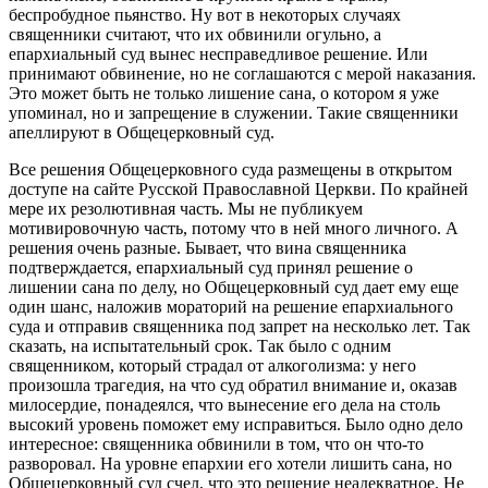
беспробудное пьянство. Ну вот в некоторых случаях
священники считают, что их обвинили огульно, а
епархиальный суд вынес несправедливое решение. Или
принимают обвинение, но не соглашаются с мерой наказания.
Это может быть не только лишение сана, о котором я уже
упоминал, но и запрещение в служении. Такие священники
апеллируют в Общецерковный суд.
Все решения Общецерковного суда размещены в открытом
доступе на сайте Русской Православной Церкви. По крайней
мере их резолютивная часть. Мы не публикуем
мотивировочную часть, потому что в ней много личного. А
решения очень разные. Бывает, что вина священника
подтверждается, епархиальный суд принял решение о
лишении сана по делу, но Общецерковный суд дает ему еще
один шанс, наложив мораторий на решение епархиального
суда и отправив священника под запрет на несколько лет. Так
сказать, на испытательный срок. Так было с одним
священником, который страдал от алкоголизма: у него
произошла трагедия, на что суд обратил внимание и, оказав
милосердие, понадеялся, что вынесение его дела на столь
высокий уровень поможет ему исправиться. Было одно дело
интересное: священника обвинили в том, что он что-то
разворовал. На уровне епархии его хотели лишить сана, но
Общецерковный суд счел, что это решение неадекватное. Не