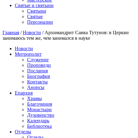
Святые и святыни
Cвятыни
Cвятые
Персоналии
Главная
/
Новости
/
Архимандрит Савва Тутунов: в Церкви
занимаюсь тем же, чем занимался в науке
Новости
Митрополит
Служение
Проповеди
Послания
Биография
Контакты
Анонсы
Епархия
Храмы
Благочиния
Монастыри
Духовенство
Календарь
Библиотека
Отделы
Отделы