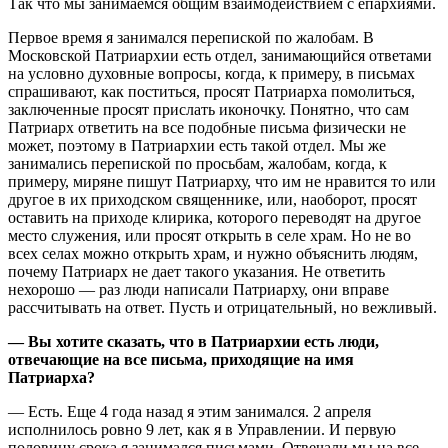
Так что мы занимаемся общим взаимодействием с епархиями.
Первое время я занимался перепиской по жалобам. В
Московской Патриархии есть отдел, занимающийся ответами
на условно духовные вопросы, когда, к примеру, в письмах
спрашивают, как поститься, просят Патриарха помолиться,
заключенные просят прислать иконочку. Понятно, что сам
Патриарх ответить на все подобные письма физически не
может, поэтому в Патриархии есть такой отдел. Мы же
занимались перепиской по просьбам, жалобам, когда, к
примеру, миряне пишут Патриарху, что им не нравится то или
другое в их приходском священнике, или, наоборот, просят
оставить на приходе клирика, которого переводят на другое
место служения, или просят открыть в селе храм. Но не во
всех селах можно открыть храм, и нужно объяснить людям,
почему Патриарх не дает такого указания. Не ответить
нехорошо — раз люди написали Патриарху, они вправе
рассчитывать на ответ. Пусть и отрицательный, но вежливый.
— Вы хотите сказать, что в Патриархии есть люди,
отвечающие на все письма, приходящие на имя
Патриарха?
— Есть. Еще 4 года назад я этим занимался. 2 апреля
исполнилось ровно 9 лет, как я в Управлении. И первую
половину срока я занимался письмами. Отвечали мы на все