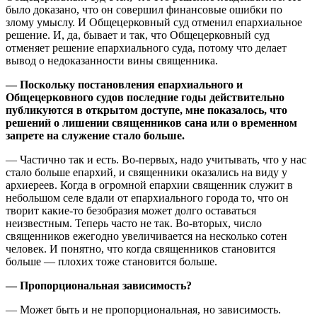
было доказано, что он совершил финансовые ошибки по
злому умыслу. И Общецерковный суд отменил епархиальное
решение. И, да, бывает и так, что Общецерковный суд
отменяет решение епархиального суда, потому что делает
вывод о недоказанности вины священника.
— Поскольку постановления епархиального и
Общецерковного судов последние годы действительно
публикуются в открытом доступе, мне показалось, что
решений о лишении священников сана или о временном
запрете на служение стало больше.
— Частично так и есть. Во-первых, надо учитывать, что у нас
стало больше епархий, и священники оказались на виду у
архиереев. Когда в огромной епархии священник служит в
небольшом селе вдали от епархиального города то, что он
творит какие-то безобразия может долго оставаться
неизвестным. Теперь часто не так. Во-вторых, число
священников ежегодно увеличивается на несколько сотен
человек. И понятно, что когда священников становится
больше — плохих тоже становится больше.
— Пропорциональная зависимость?
— Может быть и не пропорциональная, но зависимость.