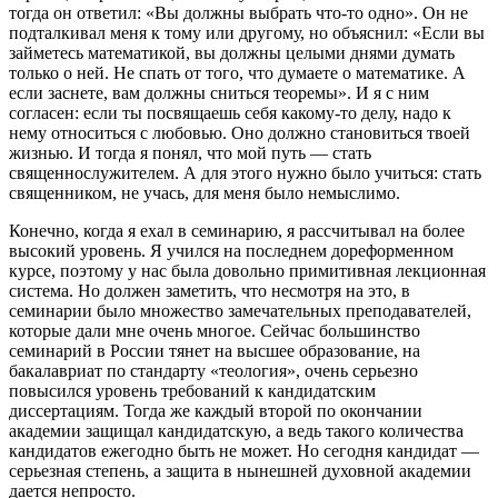
тогда он ответил: «Вы должны выбрать что-то одно». Он не
подталкивал меня к тому или другому, но объяснил: «Если вы
займетесь математикой, вы должны целыми днями думать
только о ней. Не спать от того, что думаете о математике. А
если заснете, вам должны сниться теоремы». И я с ним
согласен: если ты посвящаешь себя какому-то делу, надо к
нему относиться с любовью. Оно должно становиться твоей
жизнью. И тогда я понял, что мой путь — стать
священнослужителем. А для этого нужно было учиться: стать
священником, не учась, для меня было немыслимо.
Конечно, когда я ехал в семинарию, я рассчитывал на более
высокий уровень. Я учился на последнем дореформенном
курсе, поэтому у нас была довольно примитивная лекционная
система. Но должен заметить, что несмотря на это, в
семинарии было множество замечательных преподавателей,
которые дали мне очень многое. Сейчас большинство
семинарий в России тянет на высшее образование, на
бакалавриат по стандарту «теология», очень серьезно
повысился уровень требований к кандидатским
диссертациям. Тогда же каждый второй по окончании
академии защищал кандидатскую, а ведь такого количества
кандидатов ежегодно быть не может. Но сегодня кандидат —
серьезная степень, а защита в нынешней духовной академии
дается непросто.