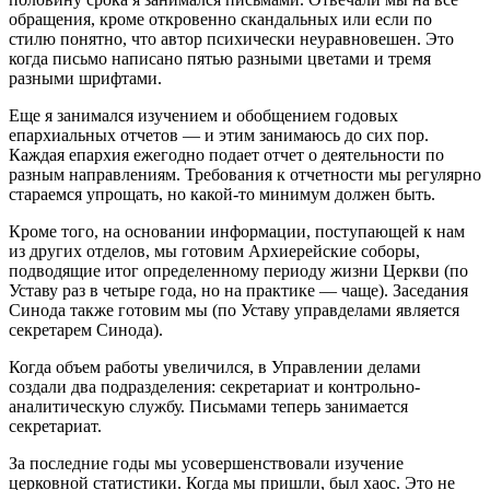
обращения, кроме откровенно скандальных или если по
стилю понятно, что автор психически неуравновешен. Это
когда письмо написано пятью разными цветами и тремя
разными шрифтами.
Еще я занимался изучением и обобщением годовых
епархиальных отчетов — и этим занимаюсь до сих пор.
Каждая епархия ежегодно подает отчет о деятельности по
разным направлениям. Требования к отчетности мы регулярно
стараемся упрощать, но какой-то минимум должен быть.
Кроме того, на основании информации, поступающей к нам
из других отделов, мы готовим Архиерейские соборы,
подводящие итог определенному периоду жизни Церкви (по
Уставу раз в четыре года, но на практике — чаще). Заседания
Синода также готовим мы (по Уставу управделами является
секретарем Синода).
Когда объем работы увеличился, в Управлении делами
создали два подразделения: секретариат и контрольно-
аналитическую службу. Письмами теперь занимается
секретариат.
За последние годы мы усовершенствовали изучение
церковной статистики. Когда мы пришли, был хаос. Это не