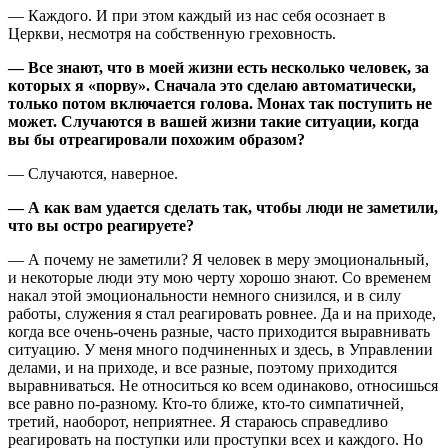
— Каждого. И при этом каждый из нас себя осознает в
Церкви, несмотря на собственную греховность.
— Все знают, что в моей жизни есть несколько человек, за
которых я «порву». Сначала это сделаю автоматически,
только потом включается голова. Монах так поступить не
может. Случаются в вашей жизни такие ситуации, когда
вы бы отреагировали похожим образом?
— Случаются, наверное.
— А как вам удается сделать так, чтобы люди не заметили,
что вы остро реагируете?
— А почему не заметили? Я человек в меру эмоциональный,
и некоторые люди эту мою черту хорошо знают. Со временем
накал этой эмоциональности немного снизился, и в силу
работы, служения я стал реагировать ровнее. Да и на приходе,
когда все очень-очень разные, часто приходится выравнивать
ситуацию. У меня много подчиненных и здесь, в Управлении
делами, и на приходе, и все разные, поэтому приходится
выравниваться. Не относиться ко всем одинаково, относишься
все равно по-разному. Кто-то ближе, кто-то симпатичней,
третий, наоборот, неприятнее. Я стараюсь справедливо
реагировать на поступки или проступки всех и каждого. Но