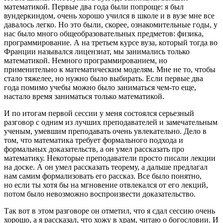
математикой. Первые два года были попроще: я был
вундеркиндом, очень хорошо учился в школе и в вузе мне все
давалось легко. Но это были, скорее, ознакомительные годы, у
нас было много общеобразовательных предметов: физика,
программирование. А на третьем курсе вуза, который тогда во
Франции назывался лицензиат, мы занимались только
математикой. Немного программированием, но
применительно к математическим моделям. Мне не то, чтобы
стало тяжелее, но нужно было выбирать. Если первые два
года помимо учебы можно было заниматься чем-то еще,
настало время заниматься только математикой.
И по итогам первой сессии у меня состоялся серьезный
разговор с одним из лучших преподавателей и замечательным
ученым, умевшим преподавать очень увлекательно. Дело в
том, что математика требует формального подхода и
формальных доказательств, а он умел рассказать про
математику. Некоторые преподаватели просто писали лекции
на доске. А он умел рассказать теорему, а дальше предлагал
нам самим формализовать его рассказ. Все было понятно,
но если ты хотя бы на мгновение отвлекался от его лекций,
потом было невозможно воспроизвести доказательство.
Так вот в этом разговоре он отметил, что я сдал сессию очень
хорошо, а я рассказал, что хожу в храм, читаю о богословии. И