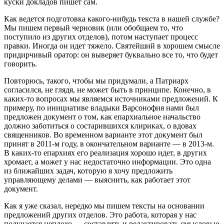
куски докладов пишет сам.
Как ведется подготовка какого-нибудь текста в нашей службе?
Мы пишем первый черновик (или обобщаем то, что
поступило из других отделов), потом наступает процесс
правки. Иногда он идет тяжело. Святейший в хорошем смысле
придирчивый оратор: он выверяет буквально все то, что будет
говорить.
Повторюсь, такого, чтобы мы придумали, а Патриарх
согласился, не глядя, не может быть в принципе. Конечно, в
каких-то вопросах мы являемся источниками предложений. К
примеру, по инициативе владыки Варсонофия нами был
предложен документ о том, как епархиальное начальство
должно заботиться о состарившихся клириках, о вдовах
священников. Во временном варианте этот документ был
принят в 2011-м году, в окончательном варианте — в 2013-м.
В каких-то епархиях его реализация хорошо идет, в других
хромает, а может у нас недостаточно информации. Это одна
из ближайших задач, которую я хочу предложить
управляющему делами — выяснить, как работает этот
документ.
Как я уже сказал, нередко мы пишем тексты на основании
предложений других отделов. Это работа, которая у нас
получается неплохо — составлять и редактировать смысловые