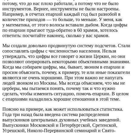
потому, что до нас плохо работали, а потому что не было
инструментов. Вернее, инструменты не были настроены.
Например, в отчетах епархий каждый год был разнобой в
количестве приходов — то больше, то меньше. У меня, как
у математика, от этого волосы вставали дыбом. Когда цифры
по епархии прыгают туда-обратно в 60 храмов, хотелось
ответить: посчитайте наконец, сколько у вас храмов.
Мы создали довольно продвинутую систему подсчетов. Стали
сопоставлять цифры с численностью населения. Нельзя
утверждать, что цифры все говорят о жизни Церкви, но они
позволяют оперировать некоторыми объективными знаниями.
Когда мы собираем цифры, мы, бывает, звоним в епархии и
просим объяснить, почему, к примеру, те или иные показатели
являются не очень хорошими. При этом важно не напугать
людей звонком из Москвы. Мы всегда объясняем, что мы не
церберы, мы пытаемся понять, почему так и что нужно
сделать, чтобы изменить ситуацию, помочь епархии. В целом
с епархиями наладились хорошие отношения в этой теме.
Поясню на примере, как может использоваться статистика.
Года три назад была введена система распределения
выпускников центральных духовных учебных заведений.
Выпускники Московской и Петербургской, Сретенской,
Угрешской, Николо-Перервинской семинарий и Свято-