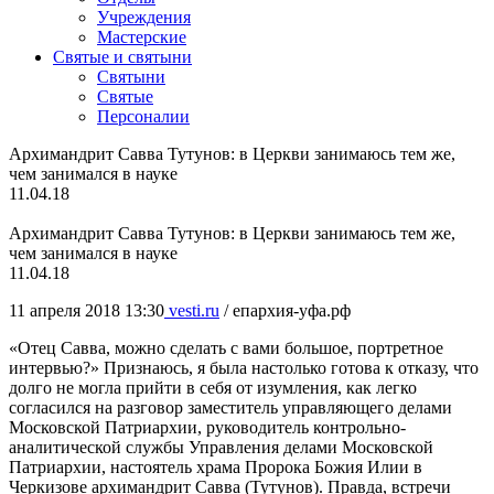
Учреждения
Мастерские
Святые и святыни
Cвятыни
Cвятые
Персоналии
Архимандрит Савва Тутунов: в Церкви занимаюсь тем же,
чем занимался в науке
11.04.18
Архимандрит Савва Тутунов: в Церкви занимаюсь тем же,
чем занимался в науке
11.04.18
11 апреля 2018
13:30
vesti.ru
/ епархия-уфа.рф
«Отец Савва, можно сделать с вами большое, портретное
интервью?» Признаюсь, я была настолько готова к отказу, что
долго не могла прийти в себя от изумления, как легко
согласился на разговор заместитель управляющего делами
Московской Патриархии, руководитель контрольно-
аналитической службы Управления делами Московской
Патриархии, настоятель храма Пророка Божия Илии в
Черкизове архимандрит Савва (Тутунов). Правда, встречи