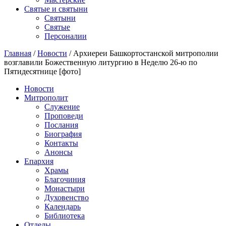
Святые и святыни
Cвятыни
Cвятые
Персоналии
Главная
/
Новости
/
Архиереи Башкортостанской митрополии
возглавили Божественную литургию в Неделю 26-ю по
Пятидесятнице [фото]
Новости
Митрополит
Служение
Проповеди
Послания
Биография
Контакты
Анонсы
Епархия
Храмы
Благочиния
Монастыри
Духовенство
Календарь
Библиотека
Отделы