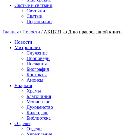
Святые и святыни
Cвятыни
Cвятые
Персоналии
Главная
/
Новости
/
АКЦИЯ ко Дню православной книги
Новости
Митрополит
Служение
Проповеди
Послания
Биография
Контакты
Анонсы
Епархия
Храмы
Благочиния
Монастыри
Духовенство
Календарь
Библиотека
Отделы
Отделы
Учреждения