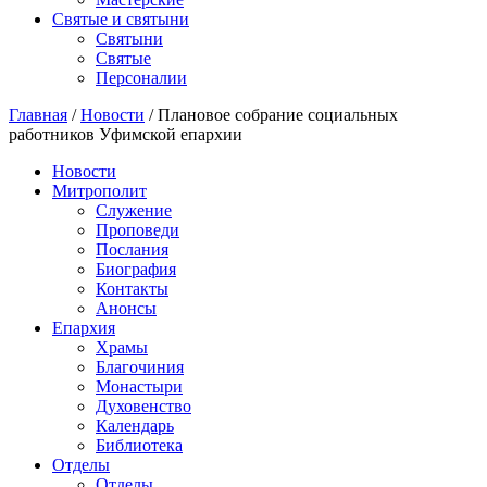
Святые и святыни
Cвятыни
Cвятые
Персоналии
Главная
/
Новости
/
Плановое собрание социальных
работников Уфимской епархии
Новости
Митрополит
Служение
Проповеди
Послания
Биография
Контакты
Анонсы
Епархия
Храмы
Благочиния
Монастыри
Духовенство
Календарь
Библиотека
Отделы
Отделы