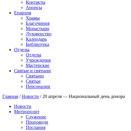
Контакты
Анонсы
Епархия
Храмы
Благочиния
Монастыри
Духовенство
Календарь
Библиотека
Отделы
Отделы
Учреждения
Мастерские
Святые и святыни
Cвятыни
Cвятые
Персоналии
Главная
/
Новости
/
20 апреля — Национальный день донора
Новости
Митрополит
Служение
Проповеди
Послания