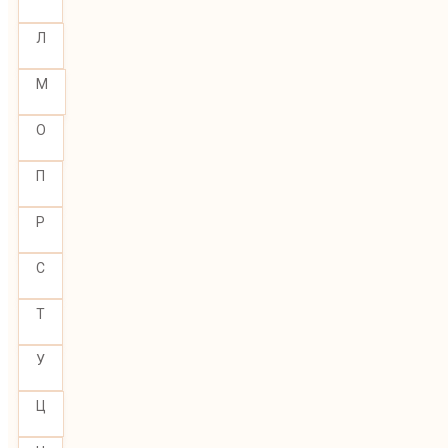
Л
М
О
П
Р
С
Т
У
Ц