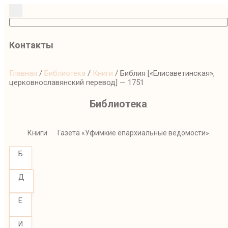
Контакты
Главная
/
Библиотека
/
Книги
/
Библия [«Елисаветинская»,
церковнославянский перевод] — 1751
Библиотека
Книги
Газета «Уфимкие епархиальные ведомости»
Б
Д
Е
И