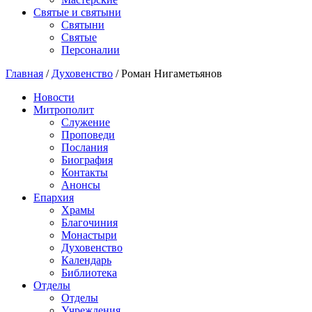
Святые и святыни
Cвятыни
Cвятые
Персоналии
Главная
/
Духовенство
/
Роман Нигаметьянов
Новости
Митрополит
Служение
Проповеди
Послания
Биография
Контакты
Анонсы
Епархия
Храмы
Благочиния
Монастыри
Духовенство
Календарь
Библиотека
Отделы
Отделы
Учреждения