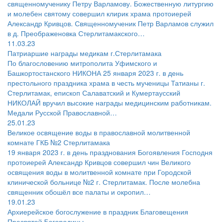
священномученику Петру Варламову. Божественную литургию
и молебен святому совершил клирик храма протоиерей
Александр Кривцов. Священномученик Петр Варламов служил
в д. Преображеновка Стерлитамакского…
11.03.23
Патриаршие награды медикам г.Стерлитамака
По благословению митрополита Уфимского и
Башкортостанского НИКОНА 25 января 2023 г. в день
престольного праздника храма в честь мученицы Татианы г.
Стерлитамак, епископ Салаватский и Кумертаусский
НИКОЛАЙ вручил высокие награды медицинским работникам.
Медали Русской Православной…
25.01.23
Великое освящение воды в православной молитвенной
комнате ГКБ №2 Стерлитамака
19 января 2023 г. в день празднования Богоявления Господня
протоиерей Александр Кривцов совершил чин Великого
освящения воды в молитвенной комнате при Городской
клинической больнице №2 г. Стерлитамак. После молебна
священник обошёл все палаты и окропил…
19.01.23
Архиерейское богослужение в праздник Благовещения
Пресвятой Богородицы