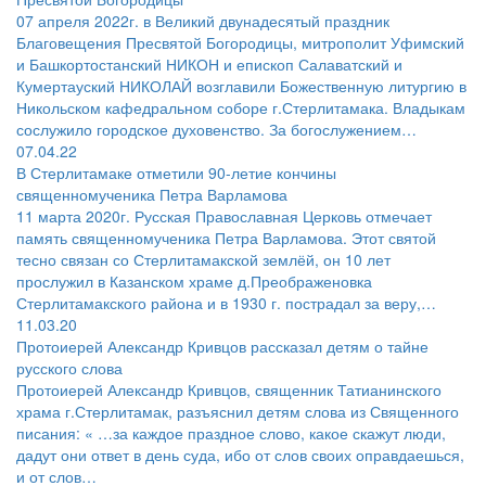
07 апреля 2022г. в Великий двунадесятый праздник
Благовещения Пресвятой Богородицы, митрополит Уфимский
и Башкортостанский НИКОН и епископ Салаватский и
Кумертауский НИКОЛАЙ возглавили Божественную литургию в
Никольском кафедральном соборе г.Стерлитамака. Владыкам
сослужило городское духовенство. За богослужением…
07.04.22
В Стерлитамаке отметили 90-летие кончины
священномученика Петра Варламова
11 марта 2020г. Русская Православная Церковь отмечает
память священномученика Петра Варламова. Этот святой
тесно связан со Стерлитамакской землёй, он 10 лет
прослужил в Казанском храме д.Преображеновка
Стерлитамакского района и в 1930 г. пострадал за веру,…
11.03.20
Протоиерей Александр Кривцов рассказал детям о тайне
русского слова
Протоиерей Александр Кривцов, священник Татианинского
храма г.Стерлитамак, разъяснил детям слова из Священного
писания: « …за каждое праздное слово, какое скажут люди,
дадут они ответ в день суда, ибо от слов своих оправдаешься,
и от слов…