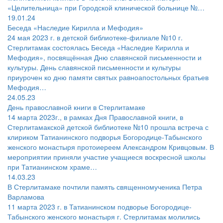
«Целительница» при Городской клинической больнице №…
19.01.24
Беседа «Наследие Кирилла и Мефодия»
24 мая 2023 г. в детской библиотеке-филиале №10 г.
Стерлитамак состоялась Беседа «Наследие Кирилла и
Мефодия», посвящённая Дню славянской письменности и
культуры. День славянской письменности и культуры
приурочен ко дню памяти святых равноапостольных братьев
Мефодия…
24.05.23
День православной книги в Стерлитамаке
14 марта 2023г., в рамках Дня Православной книги, в
Стерлитамакской детской библиотеке №10 прошла встреча с
клириком Татианинского подворья Богородице-Табынского
женского монастыря протоиереем Александром Кривцовым. В
мероприятии приняли участие учащиеся воскресной школы
при Татианинском храме…
14.03.23
В Стерлитамаке почтили память священномученика Петра
Варламова
11 марта 2023 г. в Татианинском подворье Богородице-
Табынского женского монастыря г. Стерлитамак молились