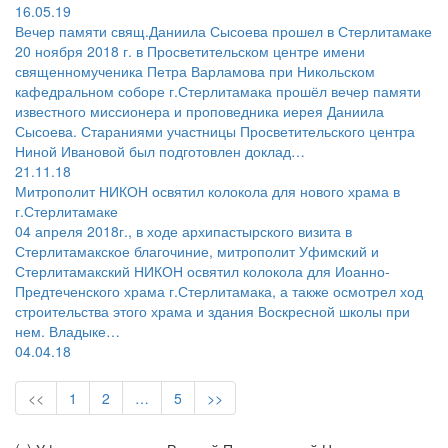
16.05.19
Вечер памяти свящ.Даниила Сысоева прошел в Стерлитамаке
20 ноября 2018 г. в Просветительском центре имени
священномученика Петра Варламова при Никольском
кафедральном соборе г.Стерлитамака прошёл вечер памяти
известного миссионера и проповедника иерея Даниила
Сысоева. Стараниями участницы Просветительского центра
Ниной Ивановой был подготовлен доклад…
21.11.18
Митрополит НИКОН освятил колокола для нового храма в
г.Стерлитамаке
04 апреля 2018г., в ходе архипастырского визита в
Стерлитамакское благочиние, митрополит Уфимский и
Стерлитамакский НИКОН освятил колокола для Иоанно-
Предтеченского храма г.Стерлитамака, а также осмотрел ход
строительства этого храма и здания Воскресной школы при
нем. Владыке…
04.04.18
<<
1
2
…
5
>>